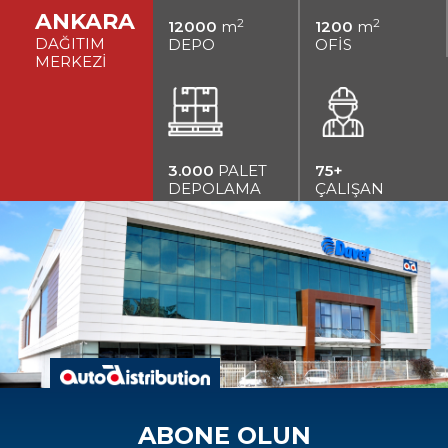
ANKARA
2
2
12000
m
1200
m
DAĞITIM
DEPO
OFİS
MERKEZİ
3.000
PALET
75+
DEPOLAMA
ÇALIŞAN
ABONE OLUN