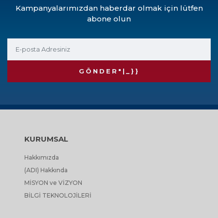
Kampanyalarımızdan haberdar olmak için lütfen
abone olun
GÖNDER"|_}}
KURUMSAL
Hakkımızda
(ADI) Hakkında
MİSYON ve VİZYON
BİLGİ TEKNOLOJİLERİ